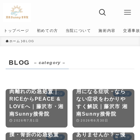
トップページ
初めての方
当院について
施術内容
交通事
ホーム
BLOG
BLOG
– category –
【接骨院で健康保険
は使える？】保険適
肉離れの応急処置｜
用になる症状・なら
BLOG
BLOG
RICEからPEACE &
ない症状をわかりや
LOVEへ｜藤沢市・湘
すく解説｜藤沢市 湘
【スポーツでのケガ
南Sunny接骨院
南Sunny接骨院
は早期対応が大切】
自律神経の乱れによ
2026年7月1日
2026年6月30日
捻挫・肉離れ・打
る不調でお悩みでは
撲・骨折の応急処置
ありませんか？～慢
BLOG
BLOG