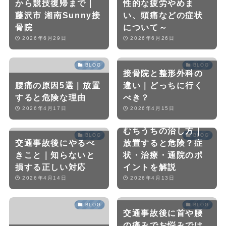
から競技復帰まで｜
性的な疲労やめま
藤沢市 湘南Sunny接
い、頭痛などの症状
骨院
について～
2026年6月29日
2026年6月26日
BLOG
BLOG
接骨院と整形外科の
腰痛の原因5選｜放置
違い｜どっちに行く
すると危険な理由
べき？
2026年4月17日
2026年4月15日
むちうちの治し方｜
BLOG
BLOG
交通事故後にやるべ
放置すると危険？症
きこと｜知らないと
状・治療・通院のポ
損する正しい対応
イントを解説
2026年4月14日
2026年4月13日
BLOG
BLOG
交通事故後に首や腰
の痛みでお悩みでは